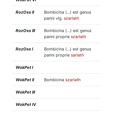
RozOss II
Bombicina (...) est genus
panni vlg.
szarlath
RozOss III
Bombicina (…) est genus
panni proprie
szarlath
RozOss I
Bombicina (...) est genus
panni proprie
sarlath
WokPet I
WokPet II
Bombicina
szarlath
WokPet III
WokPet IV