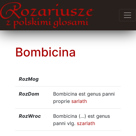
Bombicina
RozMog
RozDom
Bombicina est genus panni
proprie
sarlath
RozWroc
Bombicina (…) est genus
panni vlg.
szarlath