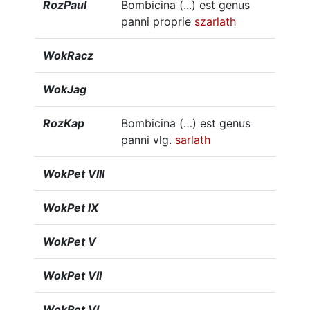
RozPaul
Bombicina (...) est genus
panni proprie
szarlath
WokRacz
WokJag
RozKap
Bombicina (…) est genus
panni vlg.
sarlath
WokPet VIII
WokPet IX
WokPet V
WokPet VII
WokPet VI