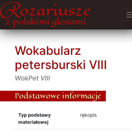
Wokabularz
petersburski VIII
WokPet VIII
Podstawowe informacje
Typ podstawy
rękopis
materiałowej