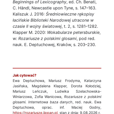
Beginnings of Lexicography
, ed. Ch. Benati,
C. Händl, Newcastle upon Tyne, s. 147–163.
Kaliszuk J. 2016:
Średniowieczne rękopisy
łacińskie Biblioteki Narodowej utracone w
czasie II wojny światowej
, t. 2, s. 1281–1282.
Klapper M. 2020:
Wokabularze petersburskie
,
w:
Rozariusze z polskimi glosami
, pod red.
nauk. E. Deptuchowej, Kraków, s. 203–230.
Jak cytować?
Ewa Deptuchowa, Mariusz Frodyma, Katarzyna
Jasińska, Magdalena Klapper, Dorota Kołodziej,
Mariusz Leńczuk, Ludwika Szelachowska-
Winiarzowa, Zofia Wanicowa,
Rozariusze z polskimi
glosami. Internetowa baza danych
, red. nauk. Ewa
Deptuchowa, oprac. inf. Maciej Godny,
https://rozariusze.ijppan.pl
, stan z dnia: 9.08.2026 r.