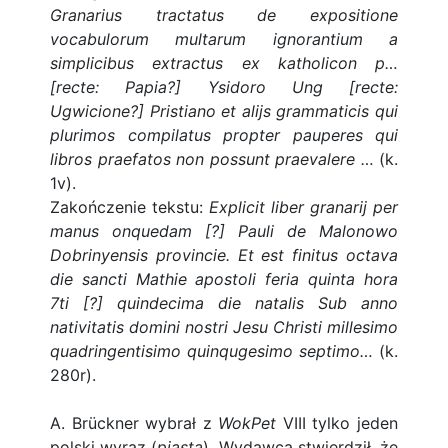
Granarius tractatus de expositione
vocabulorum multarum ignorantium a
simplicibus extractus ex katholicon p…
[recte: Papia?] Ysidoro Ung [recte:
Ugwicione?] Pristiano et alijs grammaticis qui
plurimos compilatus propter pauperes qui
libros praefatos non possunt praevalere …
(k.
1v).
Zakończenie tekstu:
Explicit liber granarij per
manus onquedam [?] Pauli de Malonowo
Dobrinyensis provincie. Et est finitus octava
die sancti Mathie apostoli feria quinta hora
7ti [?] quindecima die natalis Sub anno
nativitatis domini nostri Jesu Christi millesimo
quadringentisimo quinqugesimo septimo…
(k.
280r).
A. Brückner wybrał z
WokPet
VIII tylko jeden
polski wyraz (
piasta
). Wydawca stwierdził, że