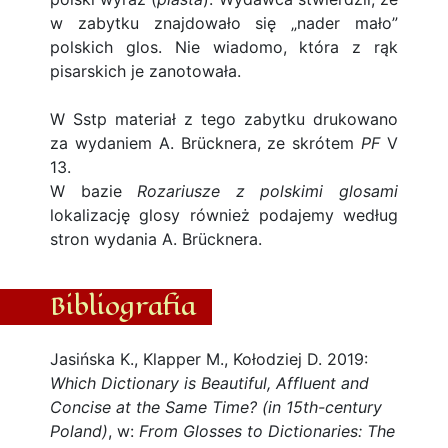
w zabytku znajdowało się „nader mało”
polskich glos. Nie wiadomo, która z rąk
pisarskich je zanotowała.
W Sstp materiał z tego zabytku drukowano
za wydaniem A. Brücknera, ze skrótem
PF
V
13.
W bazie
Rozariusze z polskimi glosami
lokalizację glosy również podajemy według
stron wydania A. Brücknera.
Bibliografia
Jasińska K., Klapper M., Kołodziej D. 2019:
Which Dictionary is Beautiful, Affluent and
Concise at the Same Time? (in 15th-century
Poland)
, w:
From Glosses to Dictionaries: The