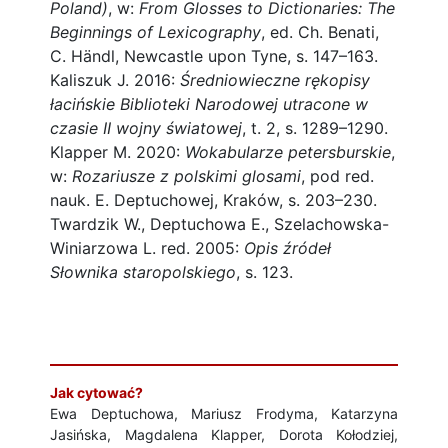
Poland)
, w:
From Glosses to Dictionaries: The
Beginnings of Lexicography
, ed. Ch. Benati,
C. Händl, Newcastle upon Tyne, s. 147–163.
Kaliszuk J. 2016:
Średniowieczne rękopisy
łacińskie Biblioteki Narodowej utracone w
czasie II wojny światowej
, t. 2, s. 1289–1290.
Klapper M. 2020:
Wokabularze petersburskie
,
w:
Rozariusze z polskimi glosami
, pod red.
nauk. E. Deptuchowej, Kraków, s. 203–230.
Twardzik W., Deptuchowa E., Szelachowska-
Winiarzowa L. red. 2005:
Opis źródeł
Słownika staropolskiego
, s. 123.
Jak cytować?
Ewa Deptuchowa, Mariusz Frodyma, Katarzyna
Jasińska, Magdalena Klapper, Dorota Kołodziej,