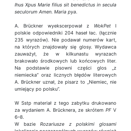
Ihus Xpus Marie filius sit benedictus in secula
seculorum Amen. Maria pya
.
A. Brückner wyekscerpował z
WokPet
I
polskie odpowiedniki 204 haseł łac. (łącznie
235 wyrazów). Nie podawał numerów kart,
na których znajdowały się glosy. Wydawca
zauważył, że w kilkunastu wyrazach
brakowało środkowych lub końcowych liter.
Na podstawie pisowni części glos „z
niemiecka” oraz licznych błędów literowych
A. Brückner uznał, że pisarz to „Niemiec, nie
umiejący po polsku”.
W Sstp materiał z tego zabytku drukowano
za wydaniem A. Brücknera, ze skrótem
PF
V
6–8.
W bazie
Rozariusze z polskimi glosami