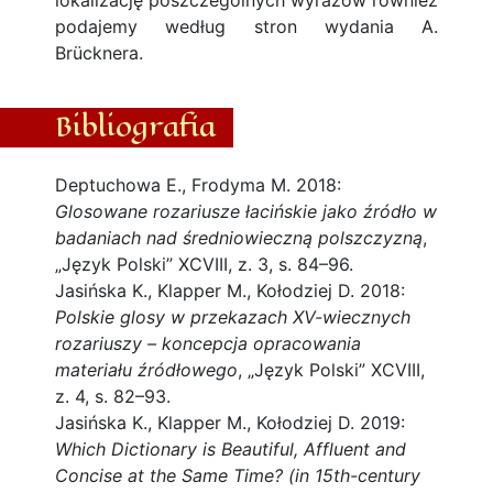
lokalizację poszczególnych wyrazów również
podajemy według stron wydania A.
Brücknera.
Bibliografia
Deptuchowa E., Frodyma M. 2018:
Glosowane rozariusze łacińskie jako źródło w
badaniach nad średniowieczną polszczyzną
,
„Język Polski” XCVIII, z. 3, s. 84–96.
Jasińska K., Klapper M., Kołodziej D. 2018:
Polskie glosy w przekazach XV-wiecznych
rozariuszy – koncepcja opracowania
materiału źródłowego
, „Język Polski” XCVIII,
z. 4, s. 82–93.
Jasińska K., Klapper M., Kołodziej D. 2019:
Which Dictionary is Beautiful, Affluent and
Concise at the Same Time? (in 15th-century