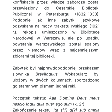
konfiskacie przez władze zaborcze został
przewieziony do Cesarskiej Biblioteki
Publicznej w Petersburgu (1832–1833).
Podobnie jak inne zabytki językowe
odzyskane na mocy traktatu ryskiego (1921
r.), rękopis umieszczono w Bibliotece
Narodowej w Warszawie, ale po upadku
powstania warszawskiego został spalony
przez Niemców wraz z najcenniejszymi
zbiorami tej biblioteki.
Zabytek był najprawdopodobniej przekazem
słownika
Breviloquus
. Wokabularz był
ułożony w dwóch kolumnach, sporządzono
go starannym pismem jednej ręki.
Początek tekstu:
Aaa Domine Deus meus
nescio loqui quia puer ego sum
(k. 2r).
Zakończenie tekstu:
Ita s[?] q[?] sub omnia