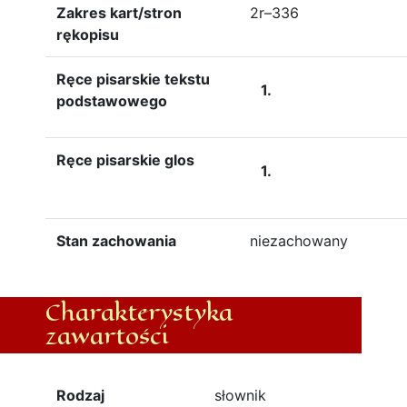
Zakres kart/stron
2r–336
rękopisu
Ręce pisarskie tekstu
1.
podstawowego
Ręce pisarskie glos
1.
Stan zachowania
niezachowany
Charakterystyka
zawartości
Rodzaj
słownik