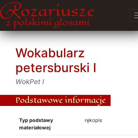
Wokabularz
petersburski I
WokPet I
Podstawowe informacje
Typ podstawy
rękopis
materiałowej