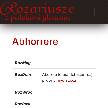
Abhorrere
RozMog
RozDom
Aborere id est detestari (...)
proprie
myerszecz
RozWroc
RozPaul