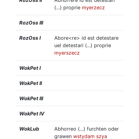
RozOss II
Abhorrere id est detestari
(...) proprie
myerzecz
RozOss III
RozOss I
Abore<re> id est detestare
uel detestari (...) proprie
myerszecz
WokPet I
WokPet II
WokPet III
WokPet IV
WokLub
Abhorreo (...) furchten oder
grawen
wstydam
szya