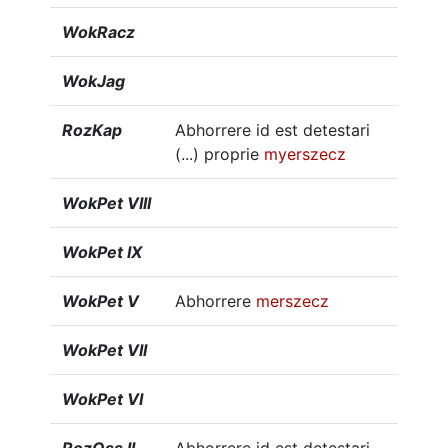
WokRacz
WokJag
RozKap
Abhorrere id est detestari
(...) proprie
myerszecz
WokPet VIII
WokPet IX
WokPet V
Abhorrere
merszecz
WokPet VII
WokPet VI