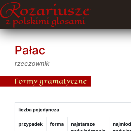
Pałac
rzeczownik
Formy gramatyczne
liczba pojedyncza
przypadek
forma
najstarsze
najmło