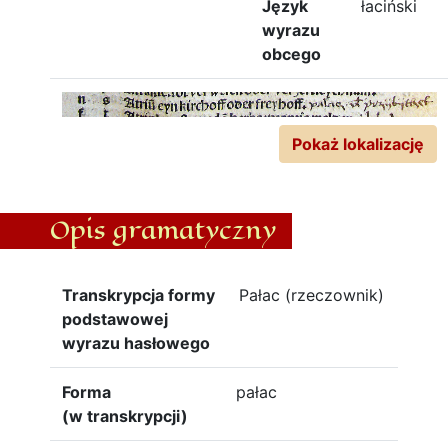
Język
łaciński
wyrazu
obcego
Pokaż lokalizację
Opis gramatyczny
Transkrypcja formy
Pałac (rzeczownik)
podstawowej
wyrazu hasłowego
Forma
pałac
(w transkrypcji)