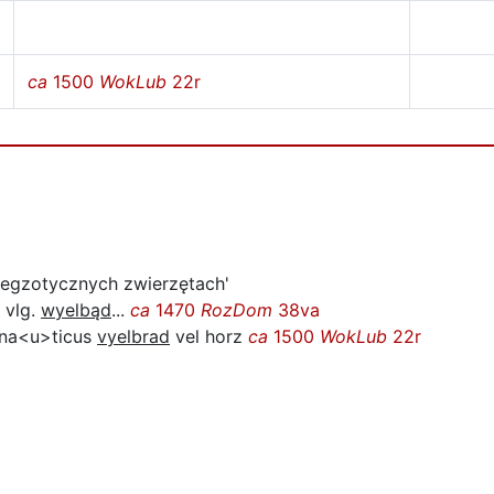
ca
1500
WokLub
22r
 a egzotycznych zwierzętach'
 vlg.
wyelbąd
...
ca
1470
RozDom
38va
 na<u>ticus
vyelbrad
vel horz
ca
1500
WokLub
22r