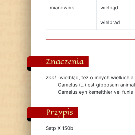
mianownik
wielbąd
wielbrąd
Znaczenia
zool.
'wielbłąd, też o innych wielkich
Camelus (...) est gibbosum animal
Camelus eyn kemelthier vel funis
Przypis
Sstp X 150b