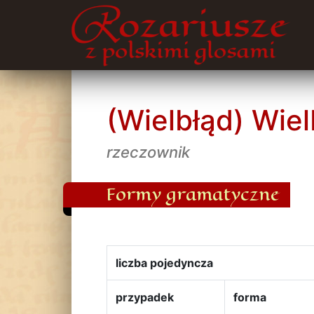
(Wielbłąd) Wie
rzeczownik
Formy gramatyczne
liczba pojedyncza
przypadek
forma