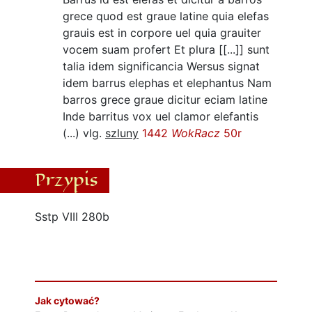
grece quod est graue latine quia elefas
grauis est in corpore uel quia grauiter
vocem suam profert Et plura [[...]] sunt
talia idem significancia Wersus signat
idem barrus elephas et elephantus Nam
barros grece graue dicitur eciam latine
Inde barritus vox uel clamor elefantis
(...) vlg.
szluny
1442
WokRacz
50r
Przypis
Sstp VIII 280b
Jak cytować?