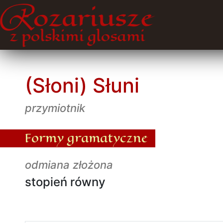
(Słoni) Słuni
przymiotnik
Formy gramatyczne
odmiana złożona
stopień równy