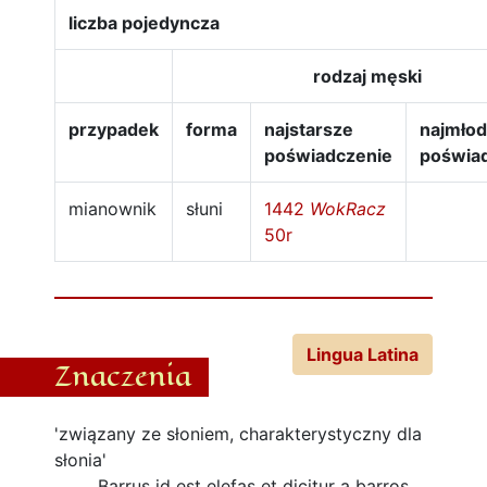
liczba pojedyncza
rodzaj męski
przypadek
forma
najstarsze
najmło
poświadczenie
poświa
mianownik
słuni
1442
WokRacz
50r
Lingua Latina
Znaczenia
'związany ze słoniem, charakterystyczny dla
słonia'
Barrus id est elefas et dicitur a barros