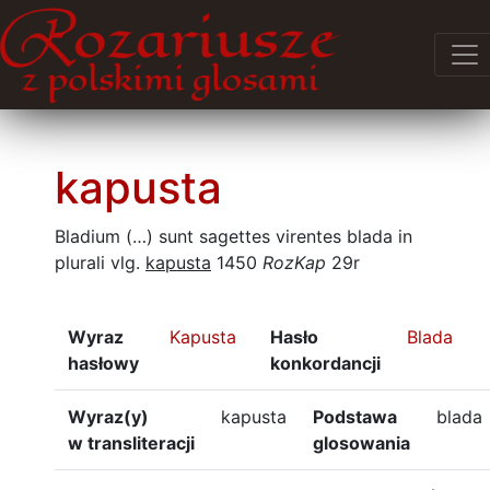
kapusta
Bladium (…) sunt sagettes virentes blada in
plurali vlg.
kapusta
1450
RozKap
29r
Wyraz
Kapusta
Hasło
Blada
hasłowy
konkordancji
Wyraz(y)
kapusta
Podstawa
blada
w transliteracji
glosowania