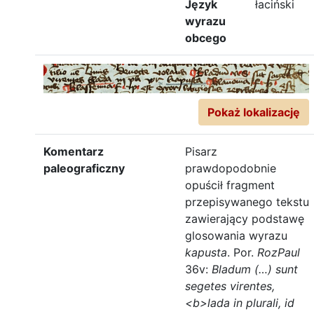
Język
łaciński
wyrazu
obcego
Pokaż lokalizację
Komentarz
Pisarz
paleograficzny
prawdopodobnie
opuścił fragment
przepisywanego tekstu
zawierający podstawę
glosowania wyrazu
kapusta
. Por.
RozPaul
36v:
Bladum (…) sunt
segetes virentes,
<b>lada in plurali, id