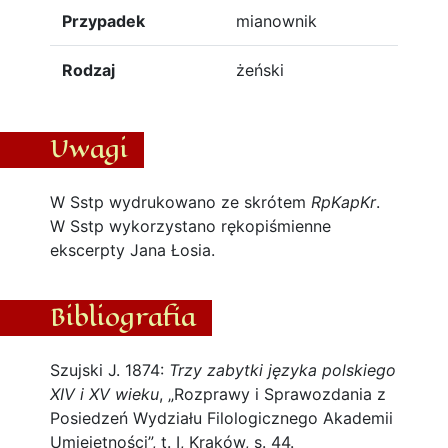
Przypadek
mianownik
Rodzaj
żeński
Uwagi
W Sstp wydrukowano ze skrótem
RpKapKr
.
W Sstp wykorzystano rękopiśmienne
ekscerpty Jana Łosia.
Bibliografia
Szujski J. 1874:
Trzy zabytki języka polskiego
XIV i XV wieku
, „Rozprawy i Sprawozdania z
Posiedzeń Wydziału Filologicznego Akademii
Umiejętności”, t. I, Kraków, s. 44.