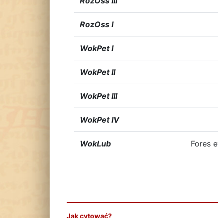
RozOss III
RozOss I
WokPet I
WokPet II
WokPet III
WokPet IV
WokLub
Fores e
Jak cytować?