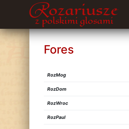
Fores
RozMog
RozDom
RozWroc
RozPaul