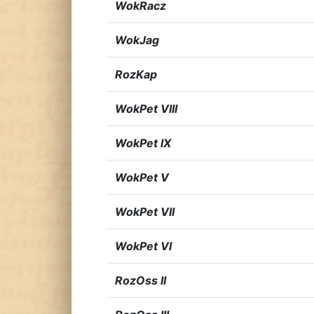
WokRacz
WokJag
RozKap
WokPet VIII
WokPet IX
WokPet V
WokPet VII
WokPet VI
RozOss II