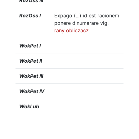
RozOss III
RozOss I
Expago (...) id est racionem
ponere dinumerare vlg.
rany
obliczacz
WokPet I
WokPet II
WokPet III
WokPet IV
WokLub