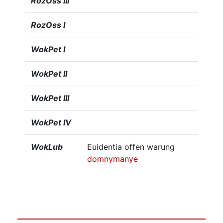
RozOss III
RozOss I
WokPet I
WokPet II
WokPet III
WokPet IV
WokLub
Euidentia offen warung
domnymanye