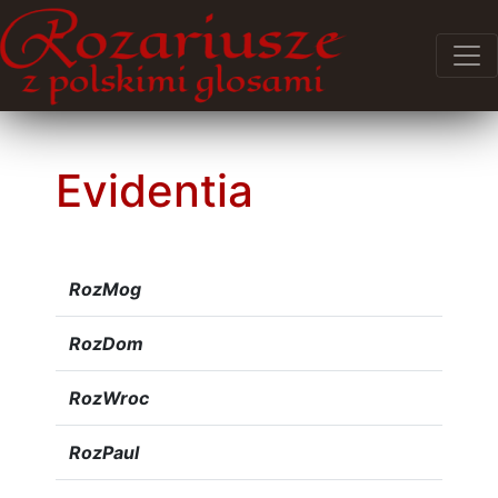
Evidentia
RozMog
RozDom
RozWroc
RozPaul