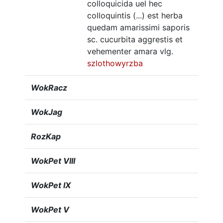
colloquicida uel hec
colloquintis (...) est herba
quedam amarissimi saporis
sc. cucurbita aggrestis et
vehementer amara vlg.
szlothowyrzba
WokRacz
WokJag
RozKap
WokPet VIII
WokPet IX
WokPet V