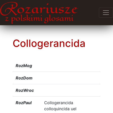
Collogerancida
RozMog
RozDom
RozWroc
RozPaul
Collogerancida
colloquincida uel