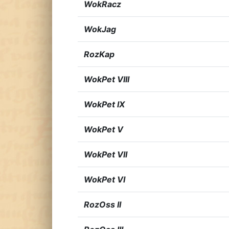
WokRacz
WokJag
RozKap
WokPet VIII
WokPet IX
WokPet V
WokPet VII
WokPet VI
RozOss II