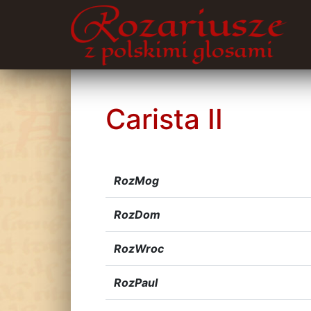
Carista II
RozMog
RozDom
RozWroc
RozPaul