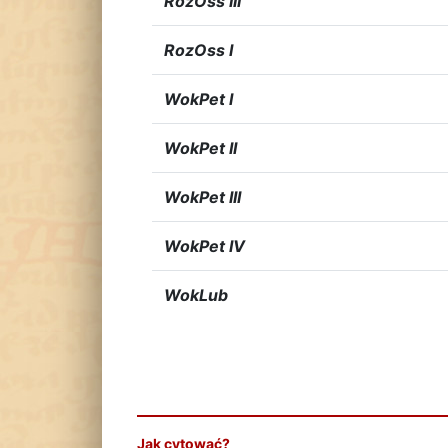
RozOss III
RozOss I
WokPet I
WokPet II
WokPet III
WokPet IV
WokLub
Jak cytować?