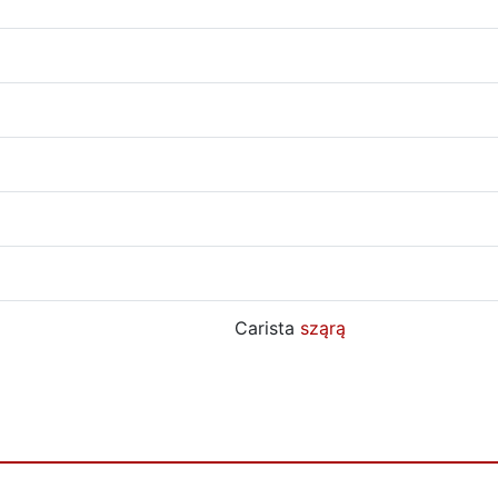
Carista
sząrą