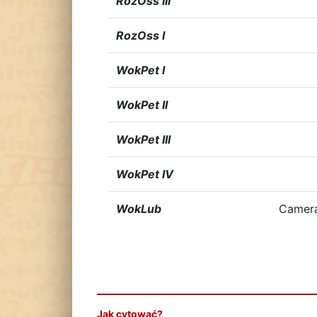
RozOss III
RozOss I
WokPet I
WokPet II
WokPet III
WokPet IV
WokLub
Camera
Jak cytować?