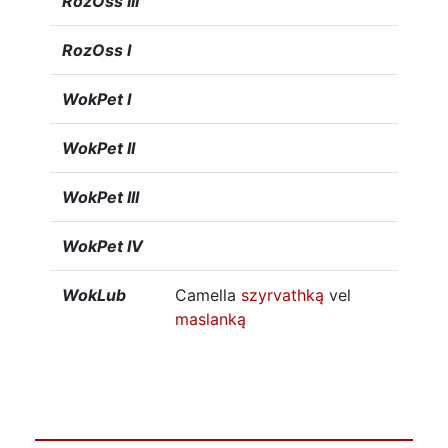
RozOss III
RozOss I
WokPet I
WokPet II
WokPet III
WokPet IV
WokLub
Camella
szyrvathką
vel
maslanką