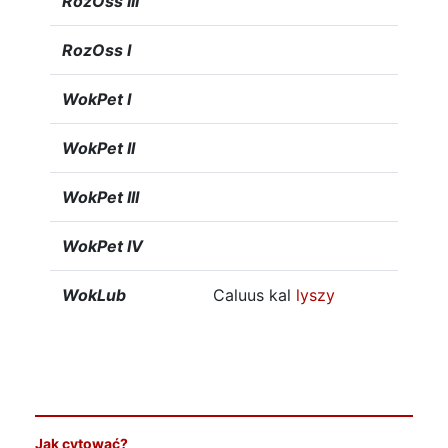
RozOss III
RozOss I
WokPet I
WokPet II
WokPet III
WokPet IV
WokLub
Caluus kal
lyszy
Jak cytować?