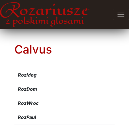
Calvus
RozMog
RozDom
RozWroc
RozPaul