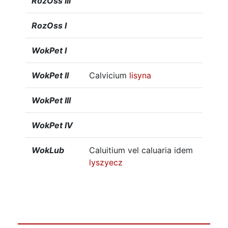
RozOss III
RozOss I
WokPet I
WokPet II
Calvicium
lisyna
WokPet III
WokPet IV
WokLub
Caluitium vel caluaria idem
lyszyecz