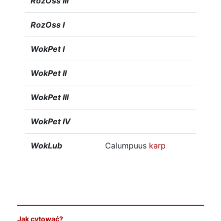
RozOss III
RozOss I
WokPet I
WokPet II
WokPet III
WokPet IV
WokLub
Calumpuus
karp
Jak cytować?