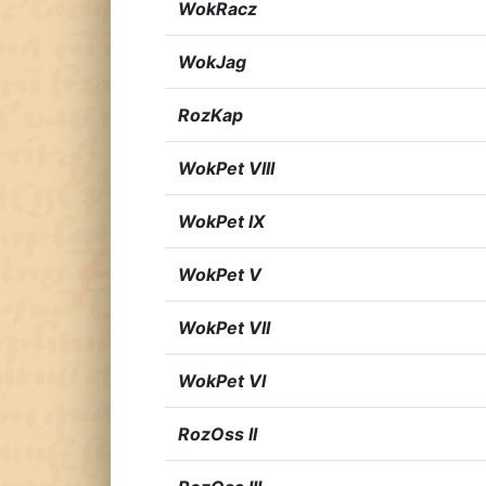
WokRacz
WokJag
RozKap
WokPet VIII
WokPet IX
WokPet V
WokPet VII
WokPet VI
RozOss II