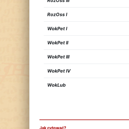
RozOss III
RozOss I
WokPet I
WokPet II
WokPet III
WokPet IV
WokLub
Jak cytować?