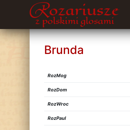
Brunda
RozMog
RozDom
RozWroc
RozPaul