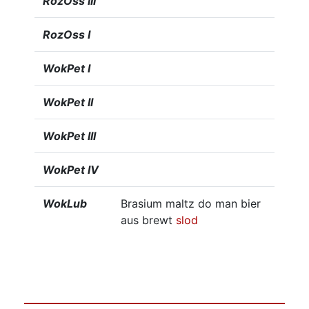
RozOss III
RozOss I
WokPet I
WokPet II
WokPet III
WokPet IV
WokLub
Brasium maltz do man bier
aus brewt
slod