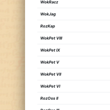
WokRacz
WokJag
RozKap
WokPet VIII
WokPet IX
WokPet V
WokPet VII
WokPet VI
RozOss II