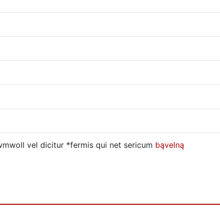
woll vel dicitur *fermis qui net sericum
bąvelną