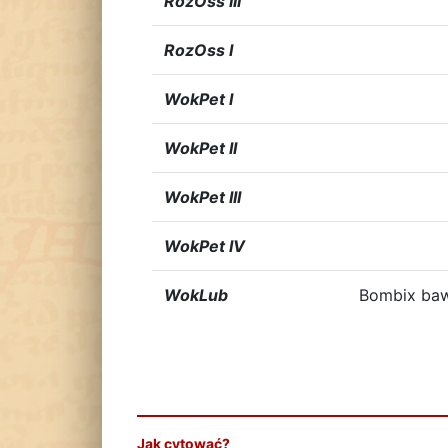
RozOss III
RozOss I
WokPet I
WokPet II
WokPet III
WokPet IV
WokLub
Bombix bawm
Jak cytować?