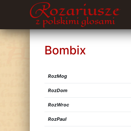
Bombix
RozMog
RozDom
RozWroc
RozPaul