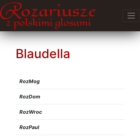
Blaudella
RozMog
RozDom
RozWroc
RozPaul