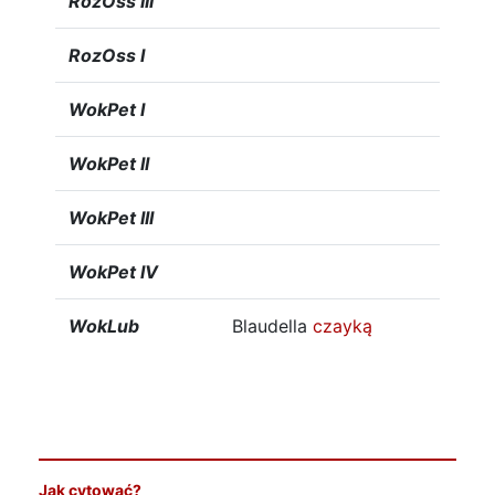
RozOss III
RozOss I
WokPet I
WokPet II
WokPet III
WokPet IV
WokLub
Blaudella
czayką
Jak cytować?