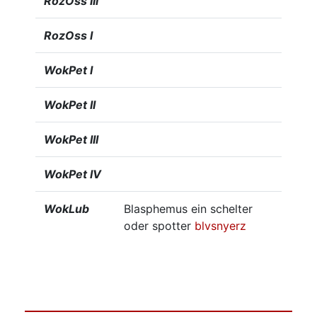
RozOss III
RozOss I
WokPet I
WokPet II
WokPet III
WokPet IV
WokLub
Blasphemus ein schelter
oder spotter
blvsnyerz