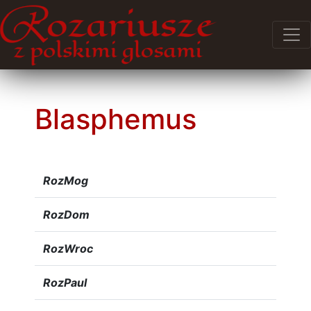
Blasphemus
RozMog
RozDom
RozWroc
RozPaul