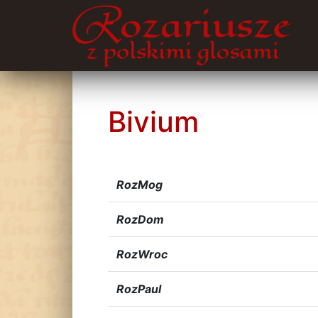
Bivium
RozMog
RozDom
RozWroc
RozPaul