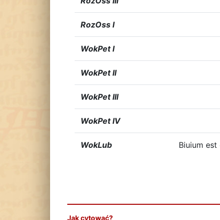
RozOss III
RozOss I
WokPet I
WokPet II
WokPet III
WokPet IV
WokLub
Biuium est
Jak cytować?