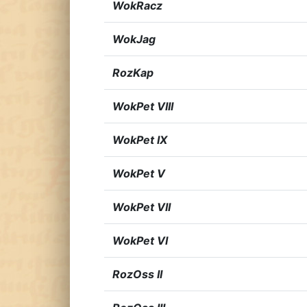
WokRacz
WokJag
RozKap
WokPet VIII
WokPet IX
WokPet V
WokPet VII
WokPet VI
RozOss II