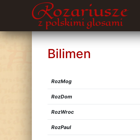
Bilimen
RozMog
RozDom
RozWroc
RozPaul