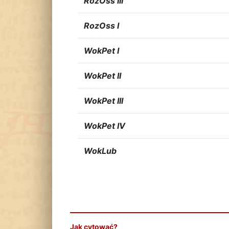
RozOss III
RozOss I
WokPet I
WokPet II
WokPet III
WokPet IV
WokLub
Jak cytować?