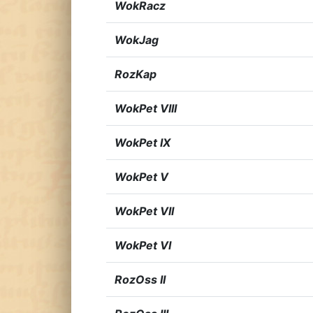
WokRacz
WokJag
RozKap
WokPet VIII
WokPet IX
WokPet V
WokPet VII
WokPet VI
RozOss II