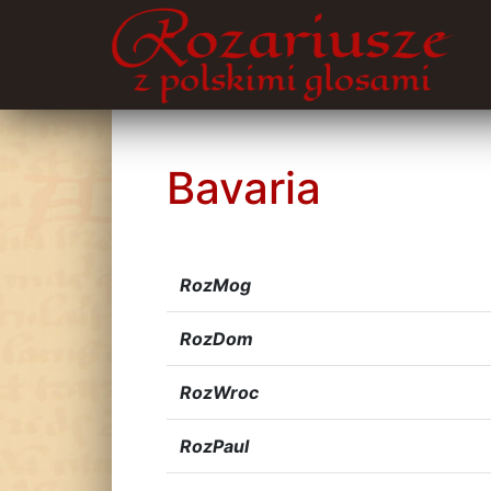
Bavaria
RozMog
RozDom
RozWroc
RozPaul