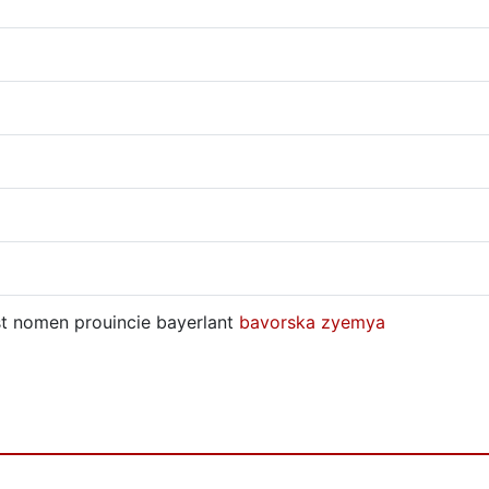
st nomen prouincie bayerlant
bavorska
zyemya