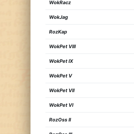
WokRacz
WokJag
RozKap
WokPet VIII
WokPet IX
WokPet V
WokPet VII
WokPet VI
RozOss II