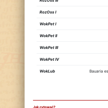
RozOss III
RozOss I
WokPet I
WokPet II
WokPet III
WokPet IV
WokLub
Bauaria e
Jak cytować?