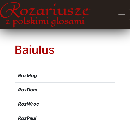
Baiulus
RozMog
RozDom
RozWroc
RozPaul