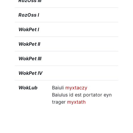
RozOss III
RozOss I
WokPet I
WokPet II
WokPet III
WokPet IV
WokLub
Baiuli
myxtaczy
Baiulus id est portator eyn
trager
myxtath