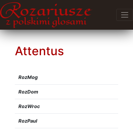
Attentus
RozMog
RozDom
RozWroc
RozPaul