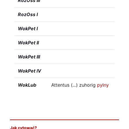
RozOss III
RozOss I
WokPet I
WokPet II
WokPet III
WokPet IV
WokLub
Attentus (...) zuhorig
pylny
Jak cytować?