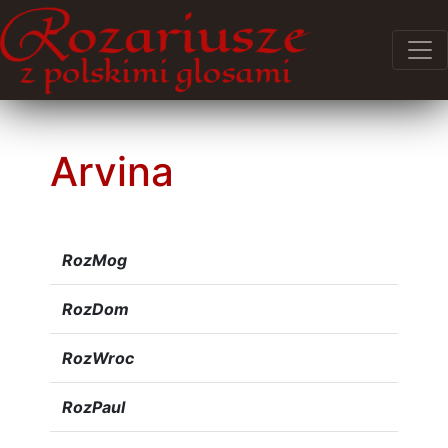
Arvina
RozMog
RozDom
RozWroc
RozPaul