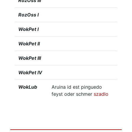
RozOss III
RozOss I
WokPet I
WokPet II
WokPet III
WokPet IV
WokLub
Aruina id est pi
n
guedo
feyst oder schmer
szadlo