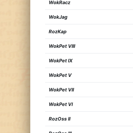
WokRacz
WokJag
RozKap
WokPet VIII
WokPet IX
WokPet V
WokPet VII
WokPet VI
RozOss II