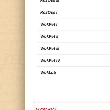
RozOss III
RozOss I
WokPet I
WokPet II
WokPet III
WokPet IV
WokLub
Jak cytować?