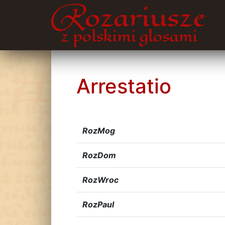
Arrestatio
RozMog
RozDom
RozWroc
RozPaul