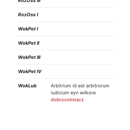
RozOss III
RozOss I
WokPet I
WokPet II
WokPet III
WokPet IV
WokLub
Arbitrium id est arbitrorum
iudicium eyn wilkore
dobrovolnoscz