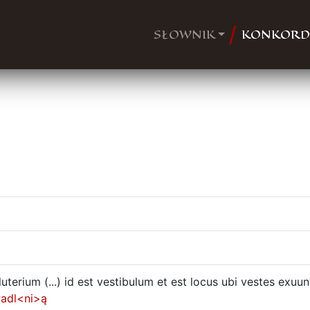
SŁOWNIK
KONKORD
terium (...) id est vestibulum et est locus ubi vestes exuunt
adl<ni>ą