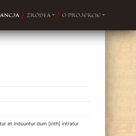
ANCJA
ŹRÓDŁA
O PROJEKCIE
ur et induuntur dum [inth] intratur