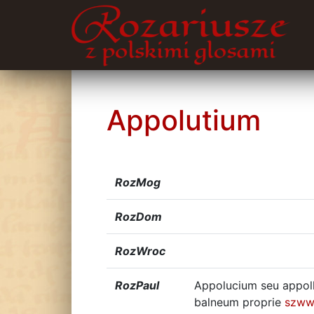
Appolutium
RozMog
RozDom
RozWroc
RozPaul
Appolucium seu appollu
balneum proprie
szww