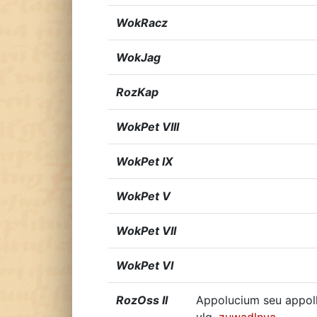
WokRacz
WokJag
RozKap
WokPet VIII
WokPet IX
WokPet V
WokPet VII
WokPet VI
RozOss II
Appolucium seu appollu