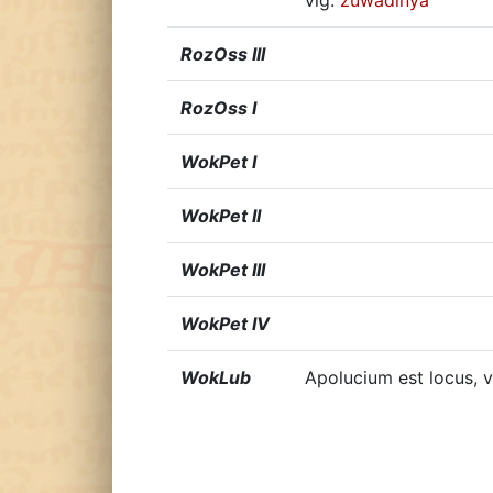
vlg.
zuwadlnya
RozOss III
RozOss I
WokPet I
WokPet II
WokPet III
WokPet IV
WokLub
Apolucium est locus, 