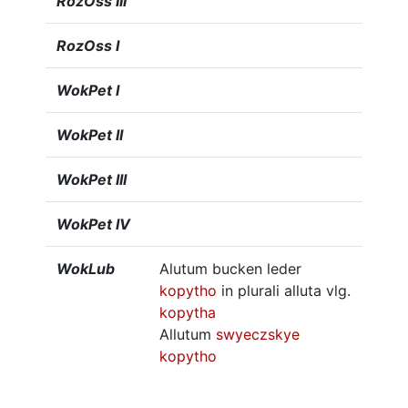
RozOss III
RozOss I
WokPet I
WokPet II
WokPet III
WokPet IV
WokLub
Alutum bucken leder
kopytho
in plurali alluta vlg.
kopytha
Allutum
swyeczskye
kopytho