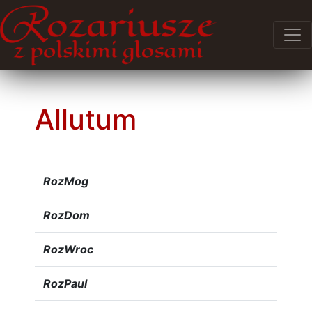
Allutum
RozMog
RozDom
RozWroc
RozPaul