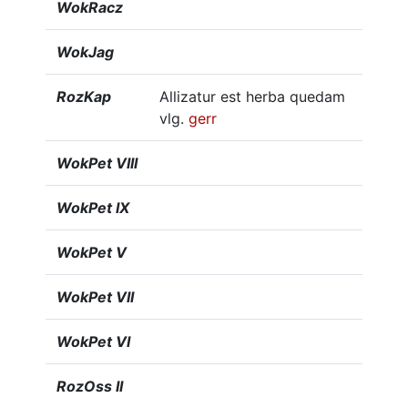
WokRacz
WokJag
RozKap
Allizatur est herba quedam
vlg.
gerr
WokPet VIII
WokPet IX
WokPet V
WokPet VII
WokPet VI
RozOss II