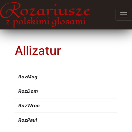
Allizatur
RozMog
RozDom
RozWroc
RozPaul