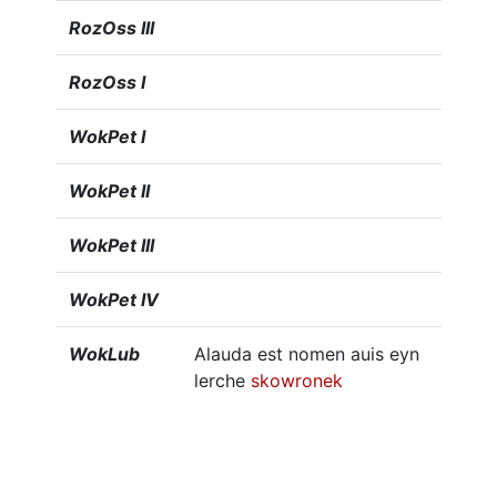
RozOss III
RozOss I
WokPet I
WokPet II
WokPet III
WokPet IV
WokLub
Alauda est nomen auis eyn
lerche
skowronek