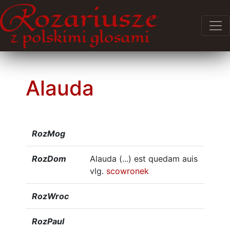
Alauda
RozMog
RozDom
Alauda (...) est quedam auis
vlg.
scowronek
RozWroc
RozPaul