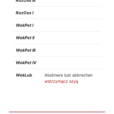
RozOss III
RozOss I
WokPet I
WokPet II
WokPet III
WokPet IV
WokLub
Abstinere lust abbrechen
wstrzymącz
szyą