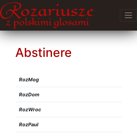
Abstinere
RozMog
RozDom
RozWroc
RozPaul