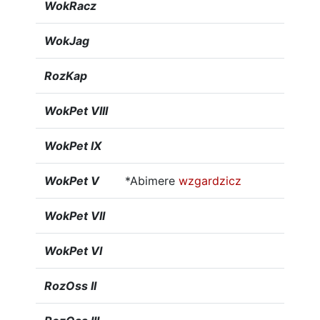
WokRacz
WokJag
RozKap
WokPet VIII
WokPet IX
WokPet V
*Abimere
wzgardzicz
WokPet VII
WokPet VI
RozOss II