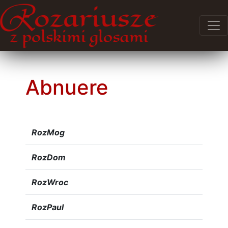
Abnuere
RozMog
RozDom
RozWroc
RozPaul