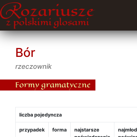
Bór
rzeczownik
Formy gramatyczne
liczba pojedyncza
przypadek
forma
najstarsze
najmło