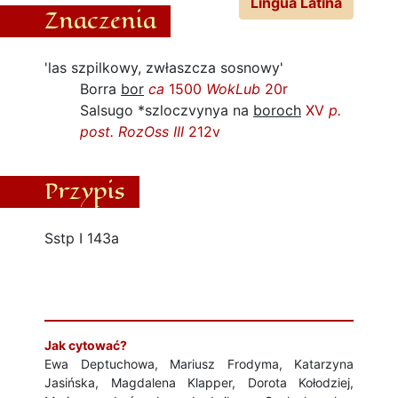
Lingua Latina
Znaczenia
'las szpilkowy, zwłaszcza sosnowy'
Borra
bor
ca
1500
WokLub
20r
Salsugo *szloczvynya na
boroch
XV
p.
post.
RozOss III
212v
Przypis
Sstp I 143a
Jak cytować?
Ewa Deptuchowa, Mariusz Frodyma, Katarzyna
Jasińska, Magdalena Klapper, Dorota Kołodziej,