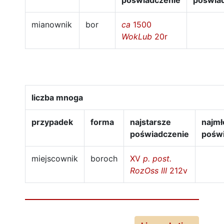
poświadczenie
poświa
mianownik
bor
ca
1500
WokLub
20r
liczba mnoga
przypadek
forma
najstarsze
najmł
poświadczenie
pośw
miejscownik
boroch
XV
p. post.
RozOss III
212v