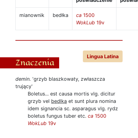
poświadczenie
poświa
mianownik
bedłka
ca
1500
WokLub
19v
Lingua Latina
Znaczenia
demin.
'grzyb blaszkowaty, zwłaszcza
trujący'
Boletus... est causa mortis vlg. dicitur
grzyb vel
bedlką
et sunt plura nomina
idem signancia sc. asparagus vlg. rydz
boletus fungus tuber etc.
ca
1500
WokLub
19v