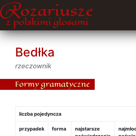
Bedłka
rzeczownik
Formy gramatyczne
liczba pojedyncza
przypadek
forma
najstarsze
najmło