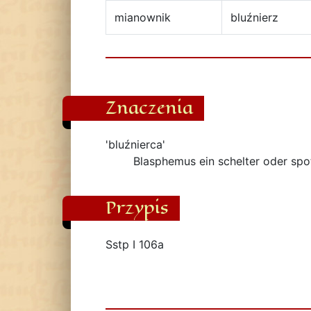
mianownik
bluźnierz
Znaczenia
'bluźnierca'
Blasphemus ein schelter oder spo
Przypis
Sstp I 106a