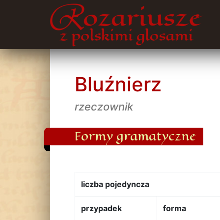
Bluźnierz
rzeczownik
Formy gramatyczne
liczba pojedyncza
przypadek
forma