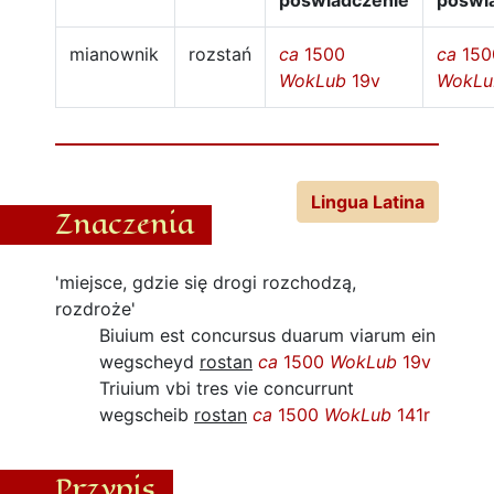
poświadczenie
poświ
mianownik
rozstań
ca
1500
ca
150
WokLub
19v
WokLu
Lingua Latina
Znaczenia
'miejsce, gdzie się drogi rozchodzą,
rozdroże'
Biuium est concursus duarum viarum ein
wegscheyd
rostan
ca
1500
WokLub
19v
Triuium vbi tres vie concurrunt
wegscheib
rostan
ca
1500
WokLub
141r
Przypis