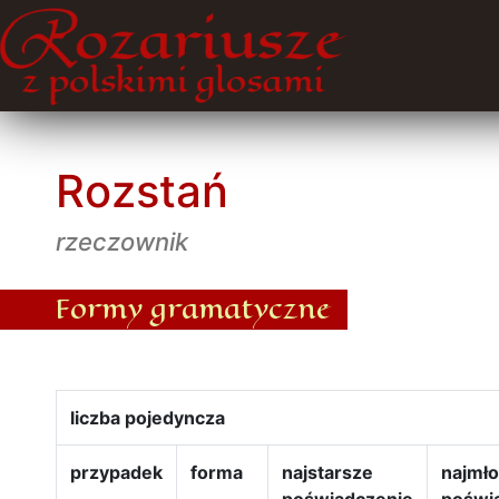
Rozstań
rzeczownik
Formy gramatyczne
liczba pojedyncza
przypadek
forma
najstarsze
najmł