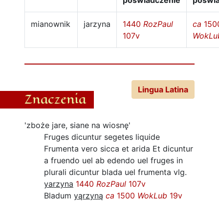
poświadczenie
poświ
mianownik
jarzyna
1440
RozPaul
ca
150
107v
WokLu
Lingua Latina
Znaczenia
'zboże jare, siane na wiosnę'
Fruges dicuntur segetes liquide
Frumenta vero sicca et arida Et dicuntur
a fruendo uel ab edendo uel fruges in
plurali dicuntur blada uel frumenta vlg.
yarzyna
1440
RozPaul
107v
Bladum
yąrzyną
ca
1500
WokLub
19v