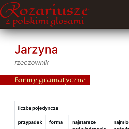
Jarzyna
rzeczownik
Formy gramatyczne
liczba pojedyncza
przypadek
forma
najstarsze
najmło