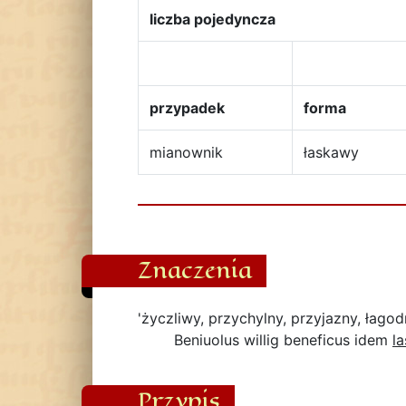
liczba pojedyncza
przypadek
forma
mianownik
łaskawy
Znaczenia
'życzliwy, przychylny, przyjazny, łagod
Beniuolus willig beneficus idem
l
Przypis