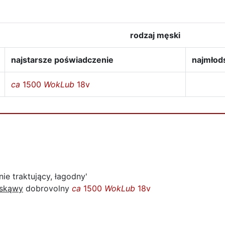
rodzaj męski
najstarsze poświadczenie
najmłod
ca
1500
WokLub
18v
nie traktujący, łagodny'
askąwy
dobrovolny
ca
1500
WokLub
18v