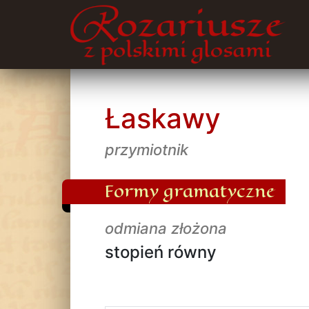
Łaskawy
przymiotnik
Formy gramatyczne
odmiana złożona
stopień równy