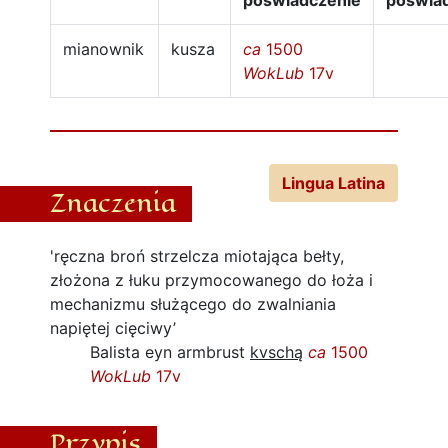
poświadczenie
poświa
mianownik
kusza
ca
1500
WokLub
17v
Lingua Latina
Znaczenia
'ręczna broń strzelcza miotająca bełty,
złożona z łuku przymocowanego do łoża i
mechanizmu służącego do zwalniania
napiętej cięciwy’
Balista eyn armbrust
kvschą
ca
1500
WokLub
17v
Przypis