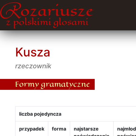
Kusza
rzeczownik
Formy gramatyczne
liczba pojedyncza
przypadek
forma
najstarsze
najmło