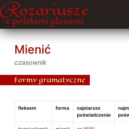
Mienić
czasownik
Formy gramatyczne
fleksem
forma
najstarsze
najm
poświadczenie
pośw