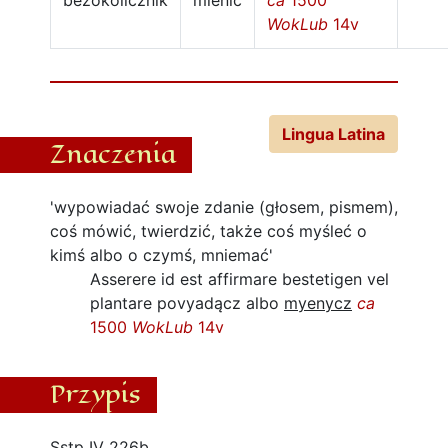
bezokolicznik
mienić
ca
1500
WokLub
14v
Lingua Latina
Znaczenia
'wypowiadać swoje zdanie (głosem, pismem),
coś mówić, twierdzić, także coś myśleć o
kimś albo o czymś, mniemać'
Asserere id est affirmare bestetigen vel
plantare povyadącz albo
myenycz
ca
1500
WokLub
14v
Przypis
Sstp IV 226b