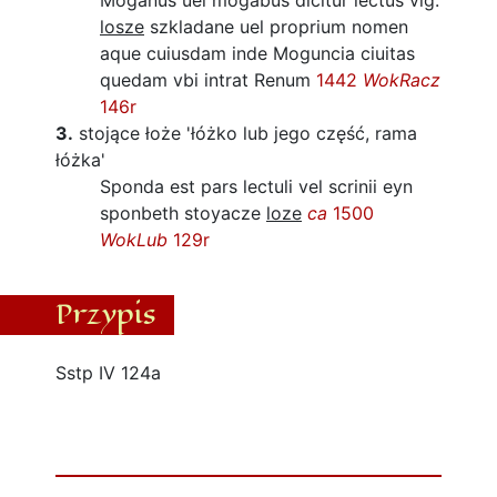
Moganus uel mogabus dicitur lectus vlg.
losze
szkladane uel proprium nomen
aque cuiusdam inde Moguncia ciuitas
quedam vbi intrat Renum
1442
WokRacz
146r
3.
stojące łoże
'łóżko lub jego część, rama
łóżka'
Sponda est pars lectuli vel scrinii eyn
sponbeth stoyacze
loze
ca
1500
WokLub
129r
Przypis
Sstp IV 124a