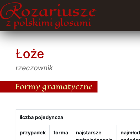
Łoże
rzeczownik
Formy gramatyczne
liczba pojedyncza
przypadek
forma
najstarsze
najmło