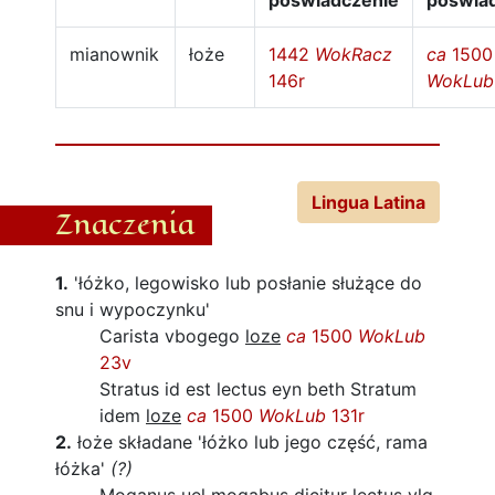
poświadczenie
poświa
mianownik
łoże
1442
WokRacz
ca
1500
146r
WokLub
Lingua Latina
Znaczenia
1.
'łóżko, legowisko lub posłanie służące do
snu i wypoczynku'
Carista vbogego
loze
ca
1500
WokLub
23v
Stratus id est lectus eyn beth Stratum
idem
loze
ca
1500
WokLub
131r
2.
łoże składane
'łóżko lub jego część, rama
łóżka'
(?)