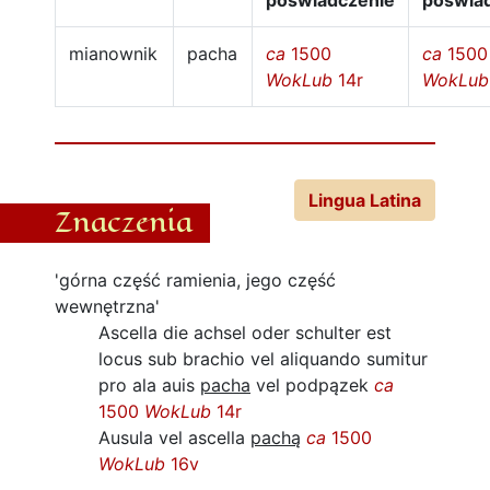
poświadczenie
poświa
mianownik
pacha
ca
1500
ca
1500
WokLub
14r
WokLub
Lingua Latina
Znaczenia
'górna część ramienia, jego część
wewnętrzna'
Ascella die achsel oder schulter est
locus sub brachio vel aliquando sumitur
pro ala auis
pacha
vel podpązek
ca
1500
WokLub
14r
Ausula vel ascella
pachą
ca
1500
WokLub
16v