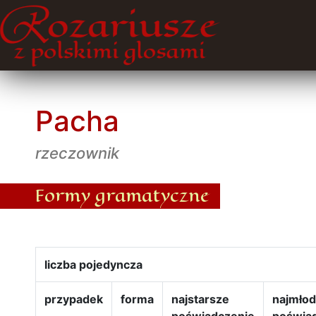
Pacha
rzeczownik
Formy gramatyczne
liczba pojedyncza
przypadek
forma
najstarsze
najmło