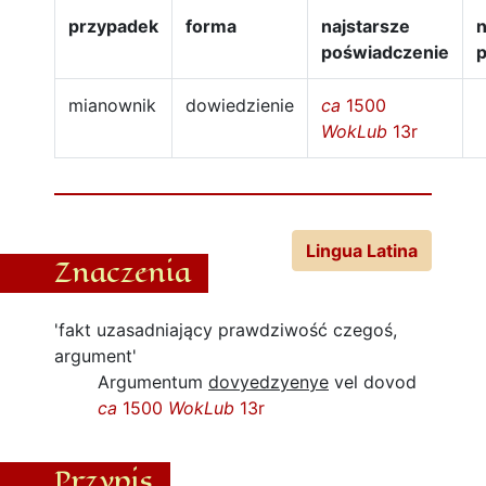
przypadek
forma
najstarsze
n
poświadczenie
mianownik
dowiedzienie
ca
1500
WokLub
13r
Lingua Latina
Znaczenia
'fakt uzasadniający prawdziwość czegoś,
argument'
Argumentum
dovyedzyenye
vel dovod
ca
1500
WokLub
13r
Przypis