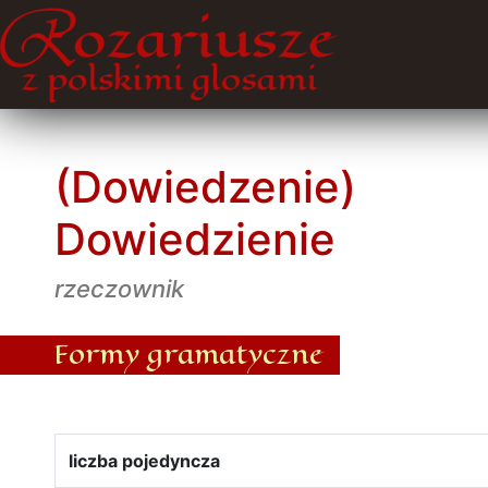
(Dowiedzenie)
Dowiedzienie
rzeczownik
Formy gramatyczne
liczba pojedyncza