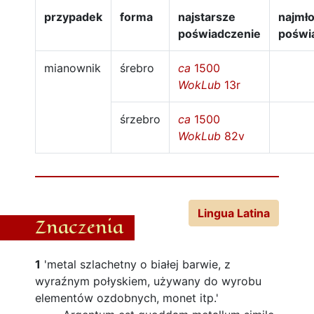
przypadek
forma
najstarsze
najmł
poświadczenie
poświ
mianownik
śrebro
ca
1500
WokLub
13r
śrzebro
ca
1500
WokLub
82v
Lingua Latina
Znaczenia
1
'metal szlachetny o białej barwie, z
wyraźnym połyskiem, używany do wyrobu
elementów ozdobnych, monet itp.'