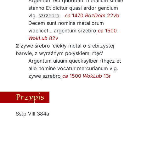
Argentum est quoddam metallum simile
stanno Et dicitur quasi ardor gencium
vlg.
szrzebro
...
ca
1470
RozDom
22vb
Decem sunt nomina metallorum
videlicet... argentum
srzebro
ca
1500
WokLub
82v
2
żywe śrebro
'ciekły metal o srebrzystej
barwie, z wyraźnym połyskiem, rtęć'
Argentum uiuum quecksylber rthącz et
alio nomine vocatur mercurianum vlg.
zywe
szrebro
ca
1500
WokLub
13r
Przypis
Sstp VIII 384a