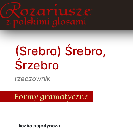
(Srebro) Śrebro,
Śrzebro
rzeczownik
Formy gramatyczne
liczba pojedyncza